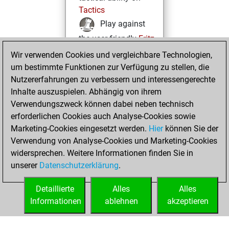
Tactics
Play against
the user friendly
Fritz
Test and
Wir verwenden Cookies und vergleichbare Technologien,
um bestimmte Funktionen zur Verfügung zu stellen, die
improve your
Nutzererfahrungen zu verbessern und interessengerechte
openings knowledge
Inhalte auszuspielen. Abhängig von ihrem
on
MyMoves
Verwendungszweck können dabei neben technisch
Play and
erforderlichen Cookies auch Analyse-Cookies sowie
follow your friends'
Marketing-Cookies eingesetzt werden.
Hier
können Sie der
games on
Play
Verwendung von Analyse-Cookies und Marketing-Cookies
Solve some
widersprechen. Weitere Informationen finden Sie in
beautiful and
unserer
Datenschutzerklärung
.
challenging Studies
on
Studies
Detaillierte
Alles
Alles
Informationen
ablehnen
akzeptieren