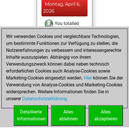
Montag, April 6,
2026
You totalled
131 tactics positions
Wir verwenden Cookies und vergleichbare Technologien,
Tactics
You
um bestimmte Funktionen zur Verfügung zu stellen, die
solved 99 tactics
Nutzererfahrungen zu verbessern und interessengerechte
positions
Inhalte auszuspielen. Abhängig von ihrem
You achieved
Verwendungszweck können dabei neben technisch
erforderlichen Cookies auch Analyse-Cookies sowie
an Elo of 2067 in
Marketing-Cookies eingesetzt werden.
tactics positions
Hier
können Sie der
Verwendung von Analyse-Cookies und Marketing-Cookies
You played 3
widersprechen. Weitere Informationen finden Sie in
blitz games
Play
unserer
Datenschutzerklärung
.
You scored +1
=0 -2 in blitz
Detaillierte
Alles
Alles
Informationen
ablehnen
akzeptieren