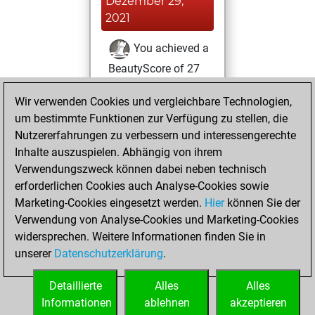
Dezember 29,
2021
You achieved a
BeautyScore of 27
Fritz
You
Wir verwenden Cookies und vergleichbare Technologien,
achieved a new Elo
um bestimmte Funktionen zur Verfügung zu stellen, die
of 1563
Nutzererfahrungen zu verbessern und interessengerechte
You created
Inhalte auszuspielen. Abhängig von ihrem
your Fritz account
Verwendungszweck können dabei neben technisch
erforderlichen Cookies auch Analyse-Cookies sowie
Freitag,
Marketing-Cookies eingesetzt werden.
Hier
können Sie der
November 26,
Verwendung von Analyse-Cookies und Marketing-Cookies
2021
widersprechen. Weitere Informationen finden Sie in
unserer
Datenschutzerklärung
.
You created
your Studies account
Detaillierte
Alles
Alles
Studies
Informationen
ablehnen
akzeptieren