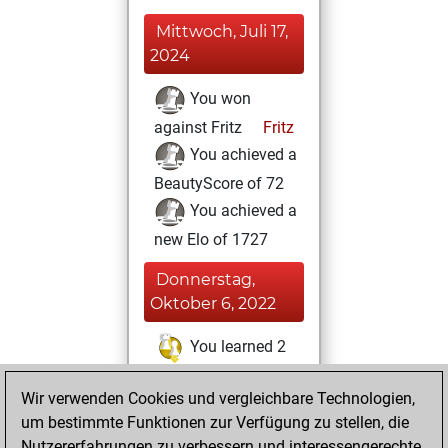
Mittwoch, Juli 17,
2024
You won
against Fritz
Fritz
You achieved a
BeautyScore of 72
You achieved a
new Elo of 1727
Donnerstag,
Oktober 6, 2022
You learned 2
positions
MyMoves
Wir verwenden Cookies und vergleichbare Technologien,
Samstag, April 16,
um bestimmte Funktionen zur Verfügung zu stellen, die
2022
Nutzererfahrungen zu verbessern und interessengerechte