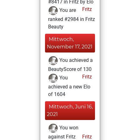
#8417 in Fritz by Elo
Fritz
You are
ranked #2984 in Fritz
Beauty
Mittwoch,
November 17, 2021
You achieved a
BeautyScore of 130
Fritz
You
achieved a new Elo
of 1604
Mittwoch, Juni 16,
2021
You won
against Fritz
Fritz