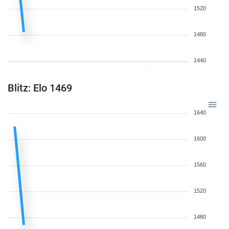
1520
1480
1440
Blitz: Elo 1469
1640
1600
1560
1520
1480