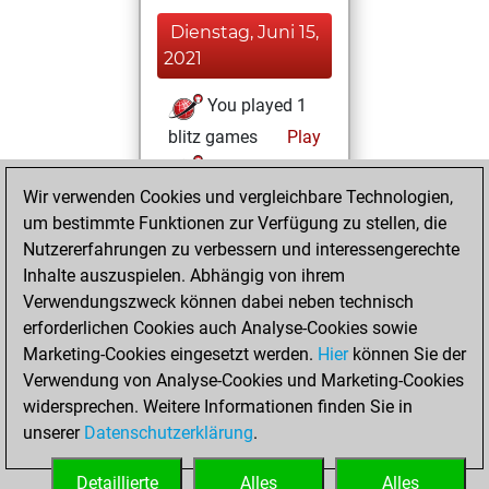
Dienstag, Juni 15,
2021
You played 1
blitz games
Play
You scored +0
Wir verwenden Cookies und vergleichbare Technologien,
=0 -1 in blitz
um bestimmte Funktionen zur Verfügung zu stellen, die
You played 1
Nutzererfahrungen zu verbessern und interessengerechte
bullet games
Inhalte auszuspielen. Abhängig von ihrem
You scored +0
Verwendungszweck können dabei neben technisch
=0 -1 in bullet
erforderlichen Cookies auch Analyse-Cookies sowie
Marketing-Cookies eingesetzt werden.
Hier
können Sie der
Donnerstag, Juni
Verwendung von Analyse-Cookies und Marketing-Cookies
10, 2021
widersprechen. Weitere Informationen finden Sie in
unserer
Datenschutzerklärung
.
You created
your Fritz account
Detaillierte
Alles
Alles