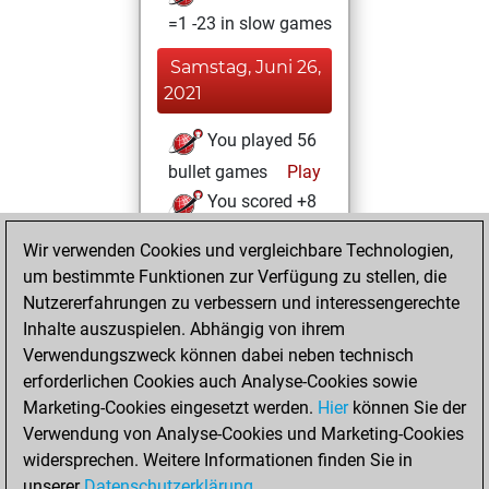
=1 -23 in slow games
Samstag, Juni 26,
2021
You played 56
bullet games
Play
You scored +8
=0 -48 in bullet
Wir verwenden Cookies und vergleichbare Technologien,
um bestimmte Funktionen zur Verfügung zu stellen, die
Samstag, Juni 19,
Nutzererfahrungen zu verbessern und interessengerechte
2021
Inhalte auszuspielen. Abhängig von ihrem
You achieved a
Verwendungszweck können dabei neben technisch
erforderlichen Cookies auch Analyse-Cookies sowie
BeautyScore of 3
Marketing-Cookies eingesetzt werden.
Fritz
Hier
können Sie der
You
Verwendung von Analyse-Cookies und Marketing-Cookies
achieved a new Elo
widersprechen. Weitere Informationen finden Sie in
of 1574
unserer
Datenschutzerklärung
.