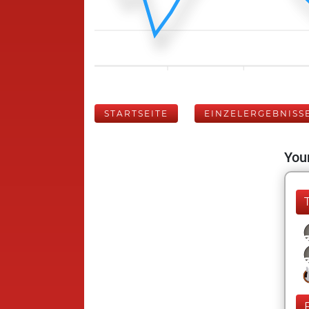
STARTSEITE
EINZELERGEBNISS
Your