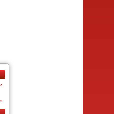
tz
es