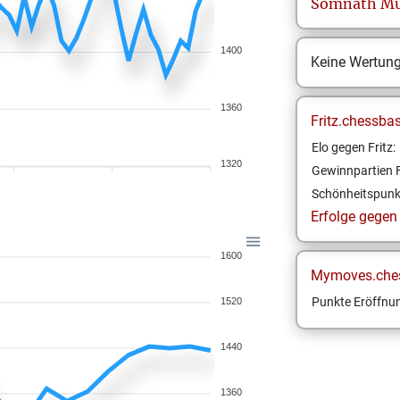
Somnath
Mu
1400
Keine Wertun
1360
Fritz.chessba
Elo gegen Fritz:
1320
Gewinnpartien F
Schönheitspunk
Erfolge gegen F
1600
Mymoves.che
Punkte Eröffnun
1520
1440
1360