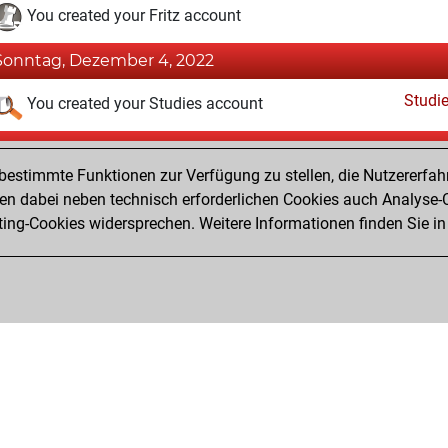
You created your Fritz account
Sonntag, Dezember 4, 2022
Studi
You created your Studies account
Donnerstag, August 1, 2019
estimmte Funktionen zur Verfügung zu stellen, die Nutzererfah
Pl
You played 109 slow games
 dabei neben technisch erforderlichen Cookies auch Analyse-C
ng-Cookies widersprechen. Weitere Informationen finden Sie in
You scored +55 =4 -50 in slow games