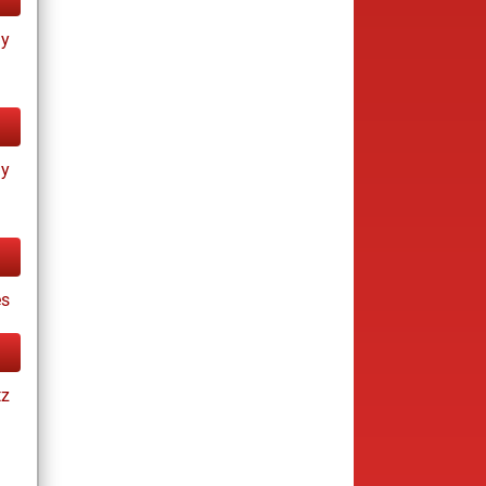
ay
ay
s
tz