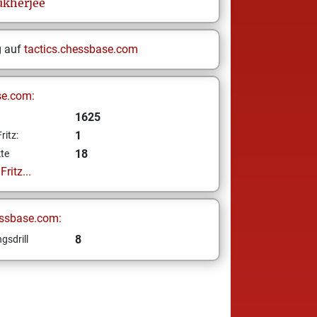
kherjee
g auf
tactics.chessbase.com
se.com:
1625
1
ritz:
18
te
ritz...
ssbase.com:
8
gsdrill