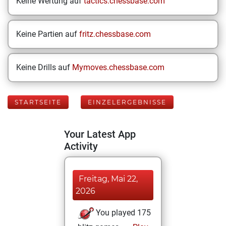
Keine Wertung auf
tactics.chessbase.com
Keine Partien auf
fritz.chessbase.com
Keine Drills auf
Mymoves.chessbase.com
STARTSEITE
EINZELERGEBNISSE
Your Latest App
Activity
Freitag, Mai 22,
2026
You played 175