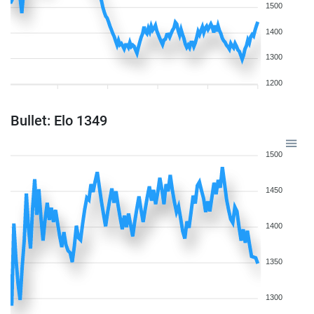
1500
1400
1300
1200
Bullet: Elo 1349
1500
1450
1400
1350
1300