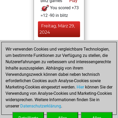
blitz games
Play
You scored +73
=12 -90 in blitz
Freitag, März 29,
2024
You played 42
Wir verwenden Cookies und vergleichbare Technologien,
slow games
Play
um bestimmte Funktionen zur Verfügung zu stellen, die
You scored +24
Nutzererfahrungen zu verbessern und interessengerechte
=2 -16 in slow games
Inhalte auszuspielen. Abhängig von ihrem
Verwendungszweck können dabei neben technisch
Mittwoch, Januar
erforderlichen Cookies auch Analyse-Cookies sowie
24, 2024
Marketing-Cookies eingesetzt werden.
Hier
können Sie der
Verwendung von Analyse-Cookies und Marketing-Cookies
You played 119
widersprechen. Weitere Informationen finden Sie in
bullet games
Play
unserer
Datenschutzerklärung
.
You scored +48
=3 -68 in bullet