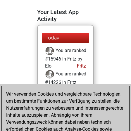
Your Latest App
Activity
Today
You are ranked
#15946 in Fritz by
Elo
Fritz
You are ranked
#14226 in Fritz
Beauty
Wir verwenden Cookies und vergleichbare Technologien,
um bestimmte Funktionen zur Verfügung zu stellen, die
Samstag, März 2,
Nutzererfahrungen zu verbessern und interessengerechte
2024
Inhalte auszuspielen. Abhängig von ihrem
You achieved a
Verwendungszweck können dabei neben technisch
erforderlichen Cookies auch Analyse-Cookies sowie
BeautyScore of 11