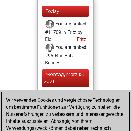
Today
You are ranked
#11709 in Fritz by
Elo
Fritz
You are ranked
#9604 in Fritz
Beauty
Montag, März 15,
2021
You achieved a
Wir verwenden Cookies und vergleichbare Technologien,
BeautyScore of 23
um bestimmte Funktionen zur Verfügung zu stellen, die
Fritz
You
Nutzererfahrungen zu verbessern und interessengerechte
achieved a new Elo
Inhalte auszuspielen. Abhängig von ihrem
of 1592
Verwendungszweck können dabei neben technisch