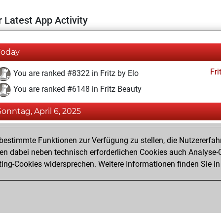
 Latest App Activity
Today
Fri
You are ranked #8322 in Fritz by Elo
You are ranked #6148 in Fritz Beauty
Sonntag, April 6, 2025
Fri
You achieved a BeautyScore of 46
estimmte Funktionen zur Verfügung zu stellen, die Nutzererfah
You achieved a new Elo of 1605
 dabei neben technisch erforderlichen Cookies auch Analyse-C
ng-Cookies widersprechen. Weitere Informationen finden Sie in
You created your Fritz account