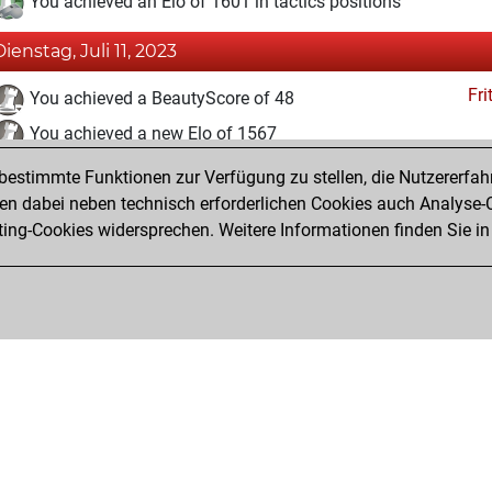
You achieved an Elo of 1601 in tactics positions
Dienstag, Juli 11, 2023
Fri
You achieved a BeautyScore of 48
You achieved a new Elo of 1567
estimmte Funktionen zur Verfügung zu stellen, die Nutzererfah
Mittwoch, Juli 5, 2023
 dabei neben technisch erforderlichen Cookies auch Analyse-C
Fri
ng-Cookies widersprechen. Weitere Informationen finden Sie in
You created your Fritz account