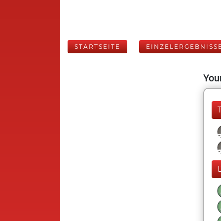
STARTSEITE
EINZELERGEBNISS
Your