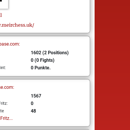
l
.meirchess.uk/
base.com:
1602 (2 Positions)
0 (0 Fights)
0 Punkte.
int:
se.com:
1567
0
ritz:
48
te
ritz...