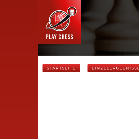
STARTSEITE
EINZELERGEBNISS