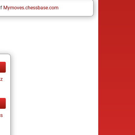
uf
Mymoves.chessbase.com
tz
cs