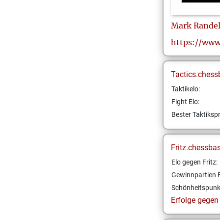
Mark
Randel
https://www
Tactics.chess
Taktikelo:
Fight Elo:
Bester Taktikspr
Fritz.chessba
Elo gegen Fritz:
Gewinnpartien F
Schönheitspunk
Erfolge gegen F