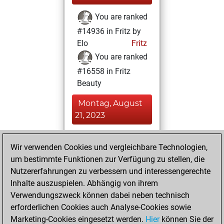
You are ranked
#14936 in Fritz by
Elo
Fritz
You are ranked
#16558 in Fritz
Beauty
Montag, August
21, 2023
You achieved a
Wir verwenden Cookies und vergleichbare Technologien,
BeautyScore of 7
um bestimmte Funktionen zur Verfügung zu stellen, die
Fritz
You
Nutzererfahrungen zu verbessern und interessengerechte
achieved a new Elo
Inhalte auszuspielen. Abhängig von ihrem
of 1588
Verwendungszweck können dabei neben technisch
You created
erforderlichen Cookies auch Analyse-Cookies sowie
Marketing-Cookies eingesetzt werden.
your Fritz account
Hier
können Sie der