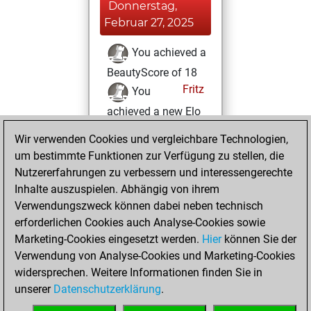
Donnerstag,
Februar 27, 2025
You achieved a
BeautyScore of 18
Fritz
You
achieved a new Elo
of 1593
Wir verwenden Cookies und vergleichbare Technologien,
um bestimmte Funktionen zur Verfügung zu stellen, die
Mittwoch,
Nutzererfahrungen zu verbessern und interessengerechte
Dezember 11, 2024
Inhalte auszuspielen. Abhängig von ihrem
You created
Verwendungszweck können dabei neben technisch
erforderlichen Cookies auch Analyse-Cookies sowie
your Fritz account
Marketing-Cookies eingesetzt werden.
Fritz
Hier
können Sie der
You
Verwendung von Analyse-Cookies und Marketing-Cookies
learned 1 positions
widersprechen. Weitere Informationen finden Sie in
MyMoves
You
unserer
Datenschutzerklärung
.
created your Studies