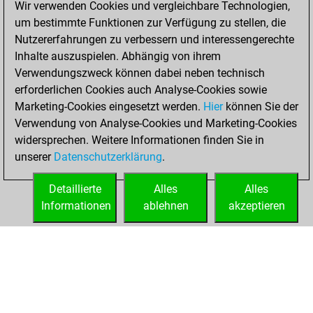
Wir verwenden Cookies und vergleichbare Technologien,
BeautyScore of 3
um bestimmte Funktionen zur Verfügung zu stellen, die
Fritz
You
Nutzererfahrungen zu verbessern und interessengerechte
achieved a new Elo
Inhalte auszuspielen. Abhängig von ihrem
of 1586
Verwendungszweck können dabei neben technisch
erforderlichen Cookies auch Analyse-Cookies sowie
Dienstag,
Marketing-Cookies eingesetzt werden.
Hier
können Sie der
September 14,
Verwendung von Analyse-Cookies und Marketing-Cookies
2021
widersprechen. Weitere Informationen finden Sie in
unserer
Datenschutzerklärung
.
You created
your Fritz account
Detaillierte
Alles
Alles
Fritz
Informationen
ablehnen
akzeptieren