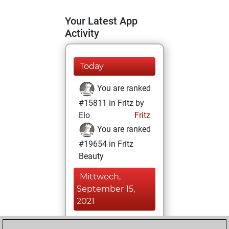
Your Latest App
Activity
Today
You are ranked
#15811 in Fritz by
Elo
Fritz
You are ranked
#19654 in Fritz
Beauty
Mittwoch,
September 15,
2021
You achieved a