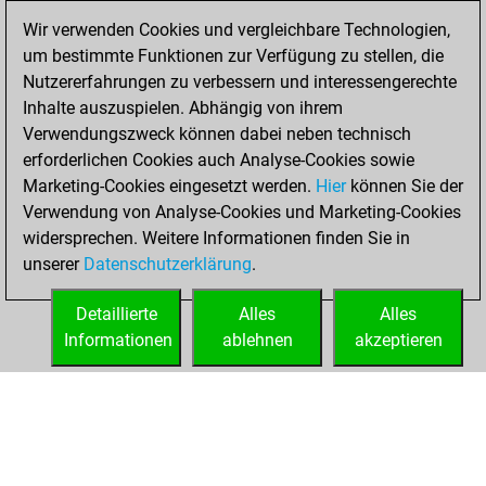
Wir verwenden Cookies und vergleichbare Technologien,
against Fritz
Fritz
um bestimmte Funktionen zur Verfügung zu stellen, die
You achieved a
Nutzererfahrungen zu verbessern und interessengerechte
BeautyScore of 52
Inhalte auszuspielen. Abhängig von ihrem
You achieved a
Verwendungszweck können dabei neben technisch
new Elo of 1571
erforderlichen Cookies auch Analyse-Cookies sowie
Marketing-Cookies eingesetzt werden.
Hier
können Sie der
Mittwoch,
Verwendung von Analyse-Cookies und Marketing-Cookies
Dezember 15, 2021
widersprechen. Weitere Informationen finden Sie in
unserer
Datenschutzerklärung
.
You created
your Fritz account
Detaillierte
Alles
Alles
Fritz
Informationen
ablehnen
akzeptieren