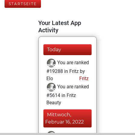
STARTSEITE
Your Latest App
Activity
Today
You are ranked
#19288 in Fritz by
Elo
Fritz
You are ranked
#5614 in Fritz
Beauty
Mittwoch,
Februar 16, 2022
You won