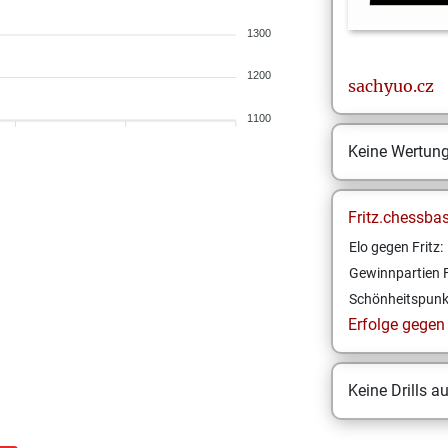
1300
1200
sachyuo.cz
1100
Keine Wertun
Fritz.chessba
Elo gegen Fritz:
Gewinnpartien F
Schönheitspunk
Erfolge gegen F
Keine Drills a