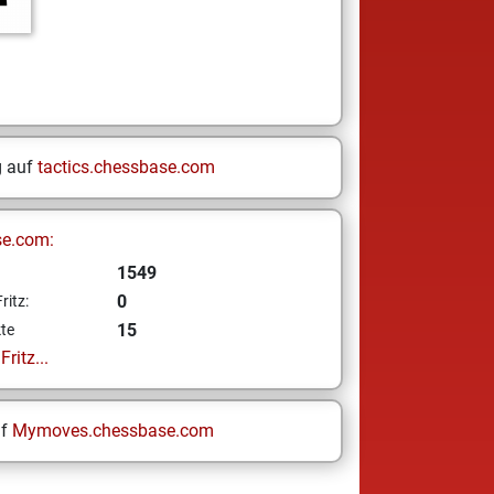
g auf
tactics.chessbase.com
se.com:
1549
0
ritz:
15
te
ritz...
uf
Mymoves.chessbase.com