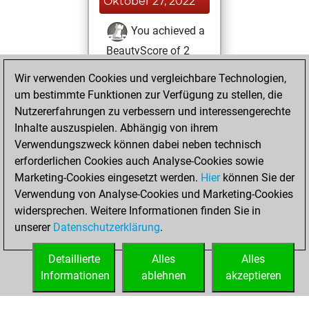
Oktober 27, 2022
You achieved a
BeautyScore of 2
Fritz
You
Wir verwenden Cookies und vergleichbare Technologien,
achieved a new Elo
um bestimmte Funktionen zur Verfügung zu stellen, die
of 1588
Nutzererfahrungen zu verbessern und interessengerechte
Inhalte auszuspielen. Abhängig von ihrem
Dienstag, Januar
Verwendungszweck können dabei neben technisch
25, 2022
erforderlichen Cookies auch Analyse-Cookies sowie
Marketing-Cookies eingesetzt werden.
Hier
können Sie der
You created
Verwendung von Analyse-Cookies und Marketing-Cookies
your Fritz account
widersprechen. Weitere Informationen finden Sie in
Fritz
You
unserer
Datenschutzerklärung
.
created your Studies
account
Studies
Detaillierte
Alles
Alles
Informationen
ablehnen
akzeptieren