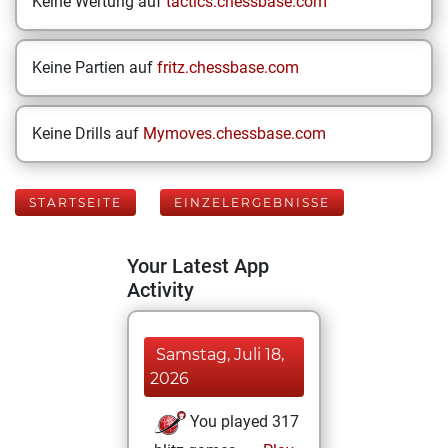
Keine Wertung auf
tactics.chessbase.com
Keine Partien auf
fritz.chessbase.com
Keine Drills auf
Mymoves.chessbase.com
STARTSEITE
EINZELERGEBNISSE
Your Latest App
Activity
Samstag, Juli 18,
2026
You played 317