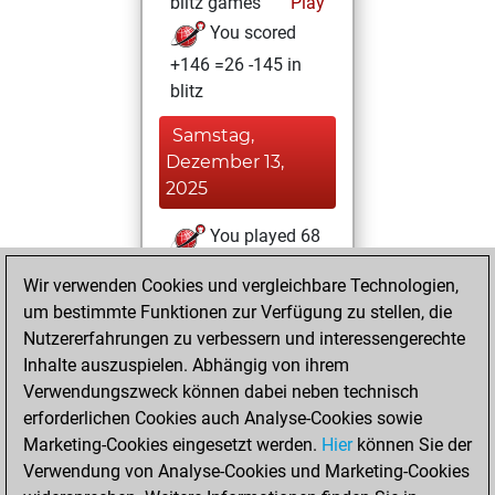
blitz games
Play
You scored
+146 =26 -145 in
blitz
Samstag,
Dezember 13,
2025
You played 68
slow games
Play
Wir verwenden Cookies und vergleichbare Technologien,
You scored +34
um bestimmte Funktionen zur Verfügung zu stellen, die
=6 -28 in slow games
Nutzererfahrungen zu verbessern und interessengerechte
Inhalte auszuspielen. Abhängig von ihrem
Dienstag,
Verwendungszweck können dabei neben technisch
September 9,
erforderlichen Cookies auch Analyse-Cookies sowie
2025
Marketing-Cookies eingesetzt werden.
Hier
können Sie der
Verwendung von Analyse-Cookies und Marketing-Cookies
You played 15