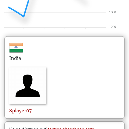
1300
1200
India
Splayer07