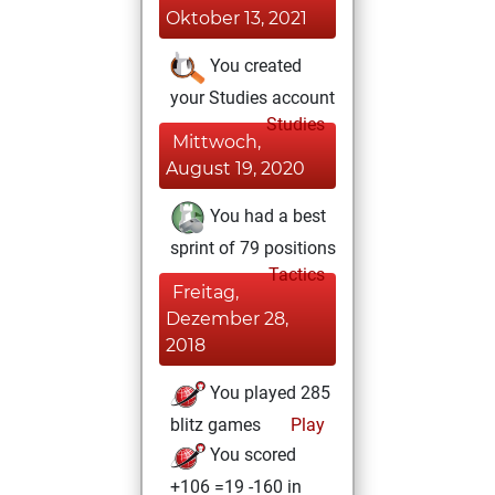
Oktober 13, 2021
You created
your Studies account
Studies
Mittwoch,
August 19, 2020
You had a best
sprint of 79 positions
Tactics
Freitag,
Dezember 28,
2018
You played 285
blitz games
Play
You scored
+106 =19 -160 in