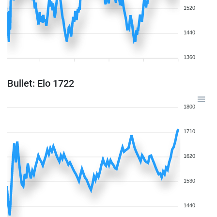
1520
1440
1360
Bullet: Elo 1722
1800
1710
1620
1530
1440