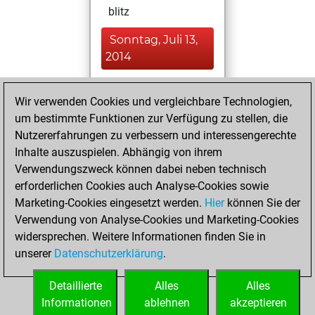
blitz
Sonntag, Juli 13,
2014
You played 114
Wir verwenden Cookies und vergleichbare Technologien,
bullet games
Play
um bestimmte Funktionen zur Verfügung zu stellen, die
You scored +43
Nutzererfahrungen zu verbessern und interessengerechte
=7 -64 in bullet
Inhalte auszuspielen. Abhängig von ihrem
Verwendungszweck können dabei neben technisch
Dienstag, März 17,
erforderlichen Cookies auch Analyse-Cookies sowie
2009
Marketing-Cookies eingesetzt werden.
Hier
können Sie der
Verwendung von Analyse-Cookies und Marketing-Cookies
You played 1
widersprechen. Weitere Informationen finden Sie in
slow games
Play
unserer
Datenschutzerklärung
.
You scored +1
=0 -0 in slow games
Detaillierte
Alles
Alles
Informationen
ablehnen
akzeptieren