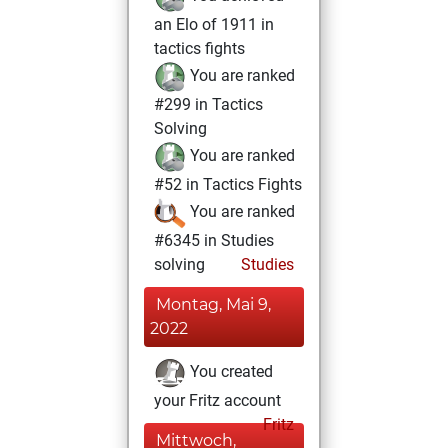
an Elo of 1911 in
tactics fights
You are ranked
#299 in Tactics
Solving
You are ranked
#52 in Tactics Fights
You are ranked
#6345 in Studies
solving
Studies
Montag, Mai 9,
2022
You created
your Fritz account
Fritz
Mittwoch,