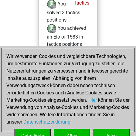
Tactics
You
solved 3 tactics
positions
You achieved
an Elo of 1583 in
tactics positions
Wir verwenden Cookies und vergleichbare Technologien,
Dienstag,
um bestimmte Funktionen zur Verfügung zu stellen, die
September 19,
Nutzererfahrungen zu verbessern und interessengerechte
2023
Inhalte auszuspielen. Abhängig von ihrem
You achieved a
Verwendungszweck können dabei neben technisch
erforderlichen Cookies auch Analyse-Cookies sowie
BeautyScore of 4
Marketing-Cookies eingesetzt werden.
Fritz
Hier
können Sie der
You
Verwendung von Analyse-Cookies und Marketing-Cookies
achieved a new Elo
widersprechen. Weitere Informationen finden Sie in
of 1585
unserer
Datenschutzerklärung
.
You created
your Fritz account
Detaillierte
Alles
Alles