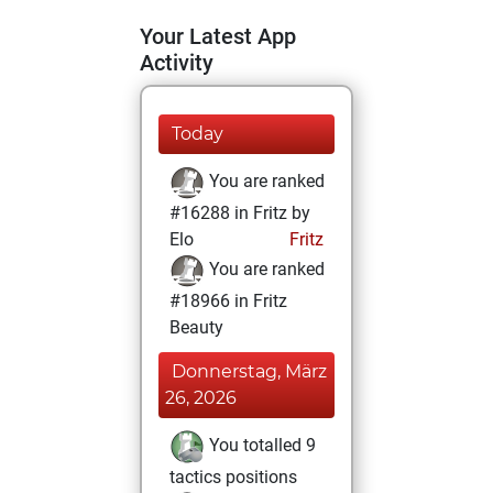
Your Latest App
Activity
Today
You are ranked
#16288 in Fritz by
Elo
Fritz
You are ranked
#18966 in Fritz
Beauty
Donnerstag, März
26, 2026
You totalled 9
tactics positions