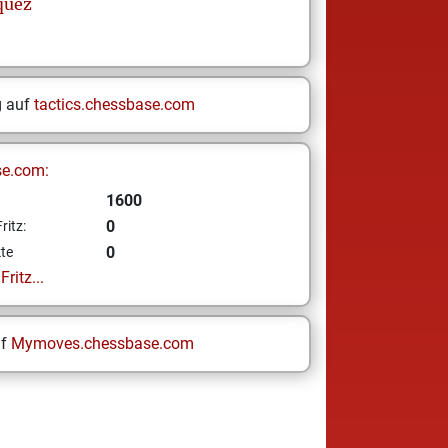
quez
g auf
tactics.chessbase.com
se.com:
1600
0
ritz:
0
te
ritz...
uf
Mymoves.chessbase.com