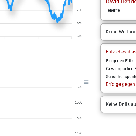
David
Henri
Tenerife
1750
1680
Keine Wertun
1610
Fritz.chessba
Elo gegen Fritz:
Gewinnpartien F
Schönheitspunk
Erfolge gegen F
1560
1530
Keine Drills a
1500
1470