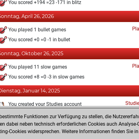
You scored +194 =23 -171 in blitz
Sonntag, April 26, 2026
Pl
You played 1 bullet games
You scored +0 =0 -1 in bullet
Sonntag, Oktober 26, 2025
Pl
You played 11 slow games
You scored +8 =0 -3 in slow games
Dienstag, Januar 14, 2025
Studi
You created your Studies account
estimmte Funktionen zur Verfügung zu stellen, die Nutzererfah
Donnerstag, Oktober 10, 2024
 dabei neben technisch erforderlichen Cookies auch Analyse-C
Fri
ng-Cookies widersprechen. Weitere Informationen finden Sie in
You created your Fritz account