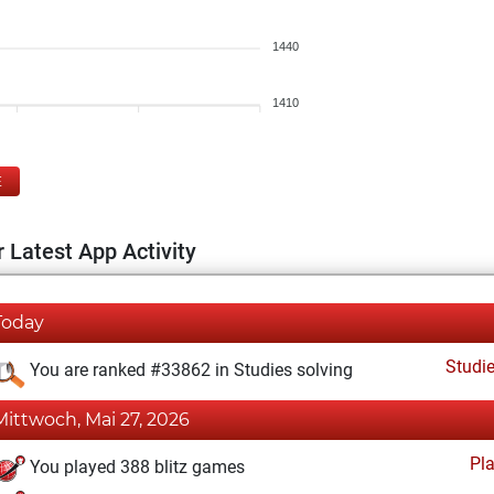
1440
1410
E
 Latest App Activity
Today
Studi
You are ranked #33862 in Studies solving
Mittwoch, Mai 27, 2026
Pl
You played 388 blitz games