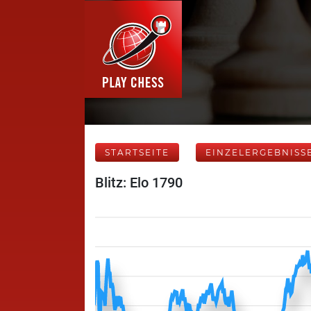
STARTSEITE
EINZELERGEBNISS
Blitz: Elo 1790