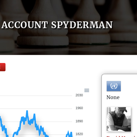
ACCOUNT SPYDERMAN
E
2030
None
1960
1890
1820