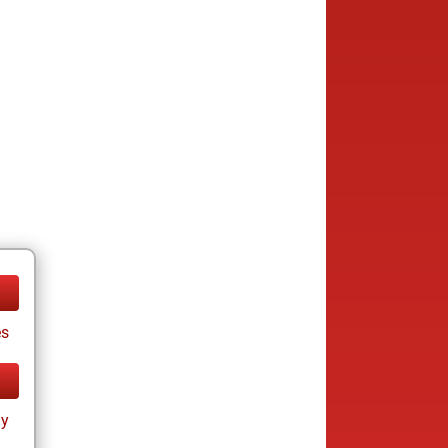
es
ay