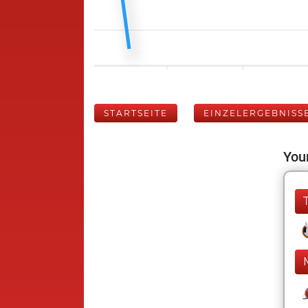
STARTSEITE
EINZELERGEBNISS
Your