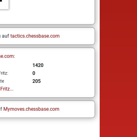
g auf
tactics.chessbase.com
se.com:
1420
0
ritz:
205
te
ritz...
uf
Mymoves.chessbase.com