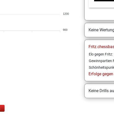
1200
Keine Wertun
900
Fritz.chessba
Elo gegen Fritz:
Gewinnpartien F
Schönheitspunk
Erfolge gegen F
Keine Drills a
E