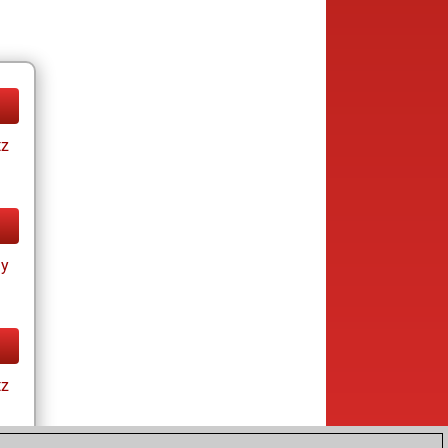
tz
ay
tz