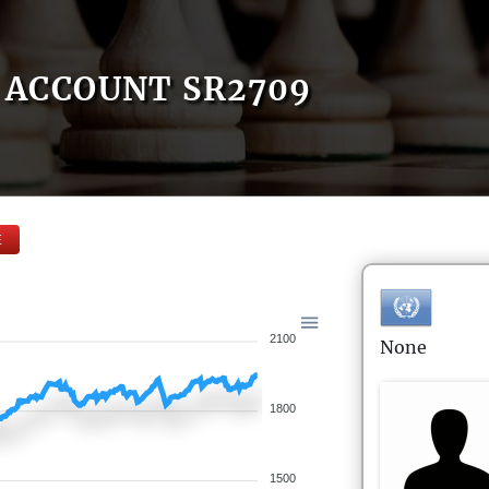
ACCOUNT SR2709
E
2100
None
1800
1500