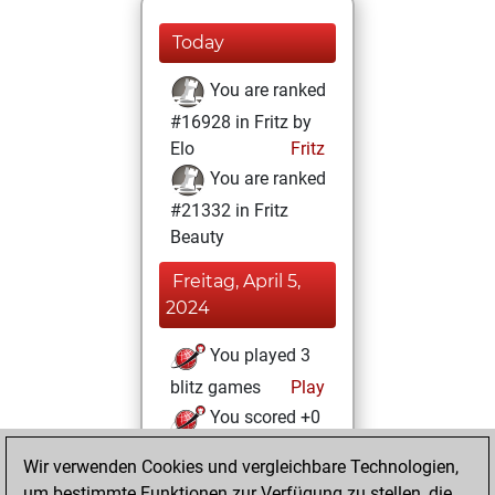
Today
You are ranked
#16928 in Fritz by
Elo
Fritz
You are ranked
#21332 in Fritz
Beauty
Freitag, April 5,
2024
You played 3
blitz games
Play
You scored +0
=0 -3 in blitz
Wir verwenden Cookies und vergleichbare Technologien,
um bestimmte Funktionen zur Verfügung zu stellen, die
Freitag, März 29,