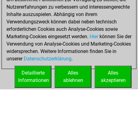
Nutzererfahrungen zu verbessern und interessengerechte
2024
Inhalte auszuspielen. Abhängig von ihrem
You achieved a
Verwendungszweck können dabei neben technisch
erforderlichen Cookies auch Analyse-Cookies sowie
BeautyScore of 2
Marketing-Cookies eingesetzt werden.
Fritz
Hier
können Sie der
You
Verwendung von Analyse-Cookies und Marketing-Cookies
achieved a new Elo
widersprechen. Weitere Informationen finden Sie in
of 1583
unserer
Datenschutzerklärung
.
You created
your Fritz account
Detaillierte
Alles
Alles
Informationen
ablehnen
akzeptieren