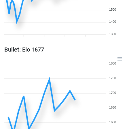
1500
1400
1300
Bullet: Elo 1677
1800
1750
1700
1650
1600