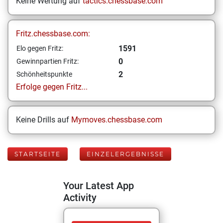
Keine Wertung auf
tactics.chessbase.com
Fritz.chessbase.com:
1591
Elo gegen Fritz:
0
Gewinnpartien Fritz:
2
Schönheitspunkte
Erfolge gegen Fritz...
Keine Drills auf
Mymoves.chessbase.com
STARTSEITE
EINZELERGEBNISSE
Your Latest App
Activity