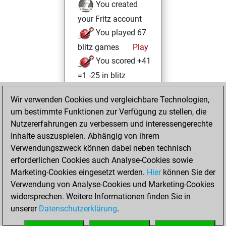
You created
your Fritz account
You played 67
blitz games
Play
You scored +41
=1 -25 in blitz
You played 10
Wir verwenden Cookies und vergleichbare Technologien,
slow games
um bestimmte Funktionen zur Verfügung zu stellen, die
You scored +5
Nutzererfahrungen zu verbessern und interessengerechte
=0 -5 in slow games
Inhalte auszuspielen. Abhängig von ihrem
Verwendungszweck können dabei neben technisch
Freitag, Oktober
erforderlichen Cookies auch Analyse-Cookies sowie
16, 2020
Marketing-Cookies eingesetzt werden.
Hier
können Sie der
Verwendung von Analyse-Cookies und Marketing-Cookies
You played 13
widersprechen. Weitere Informationen finden Sie in
bullet games
Play
unserer
Datenschutzerklärung
.
You scored +9