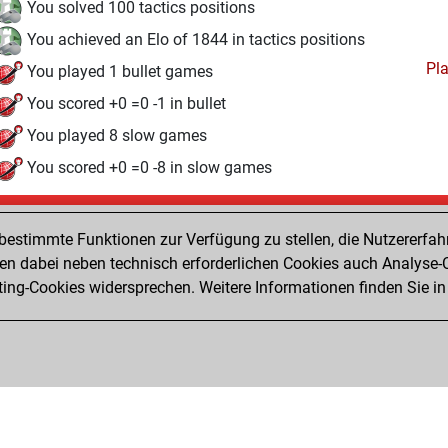
You solved 100 tactics positions
You achieved an Elo of 1844 in tactics positions
Pl
You played 1 bullet games
You scored +0 =0 -1 in bullet
You played 8 slow games
You scored +0 =0 -8 in slow games
Freitag, Juli 10, 2026
estimmte Funktionen zur Verfügung zu stellen, die Nutzererfah
Pl
You played 5 blitz games
 dabei neben technisch erforderlichen Cookies auch Analyse-C
ng-Cookies widersprechen. Weitere Informationen finden Sie in
You scored +1 =0 -4 in blitz