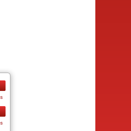
cs
cs