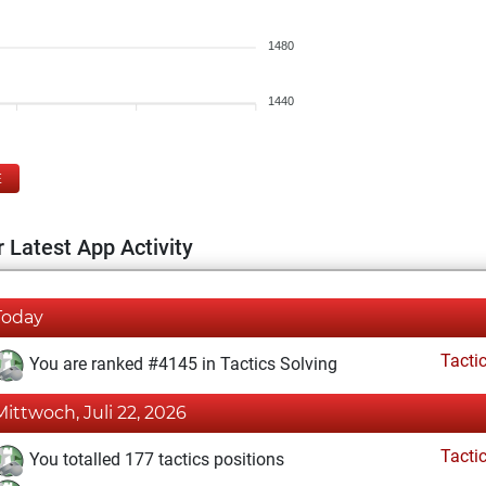
1480
1440
E
 Latest App Activity
Today
Tacti
You are ranked #4145 in Tactics Solving
Mittwoch, Juli 22, 2026
Tacti
You totalled 177 tactics positions