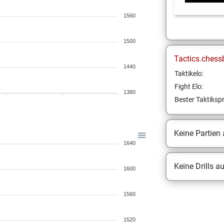
1560
1500
Tactics.chess
1440
Taktikelo:
Fight Elo:
1380
Bester Taktikspr
Keine Partien
1640
Keine Drills a
1600
1560
1520