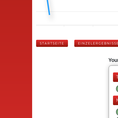
STARTSEITE
EINZELERGEBNISS
Your