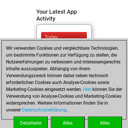
Your Latest App
Activity
Today
Wir verwenden Cookies und vergleichbare Technologien,
You are ranked
um bestimmte Funktionen zur Verfügung zu stellen, die
#9598 in Fritz by Elo
Nutzererfahrungen zu verbessern und interessengerechte
Fritz
You are
Inhalte auszuspielen. Abhängig von ihrem
ranked #17244 in
Verwendungszweck können dabei neben technisch
Fritz Beauty
erforderlichen Cookies auch Analyse-Cookies sowie
Marketing-Cookies eingesetzt werden.
Hier
können Sie der
Samstag, Januar
Verwendung von Analyse-Cookies und Marketing-Cookies
20, 2024
widersprechen. Weitere Informationen finden Sie in
unserer
Datenschutzerklärung
.
You created
your Fritz account
Detaillierte
Alles
Alles
Fritz