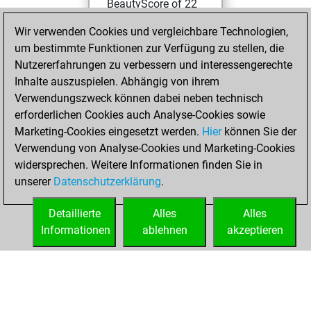
BeautyScore of 22
Fritz
You
Wir verwenden Cookies und vergleichbare Technologien,
achieved a new Elo
um bestimmte Funktionen zur Verfügung zu stellen, die
of 1574
Nutzererfahrungen zu verbessern und interessengerechte
Inhalte auszuspielen. Abhängig von ihrem
Mittwoch,
Verwendungszweck können dabei neben technisch
Februar 2, 2022
erforderlichen Cookies auch Analyse-Cookies sowie
Marketing-Cookies eingesetzt werden.
Hier
können Sie der
You created
Verwendung von Analyse-Cookies und Marketing-Cookies
your Fritz account
widersprechen. Weitere Informationen finden Sie in
Fritz
You
unserer
Datenschutzerklärung
.
created your Studies
account
Studies
Detaillierte
Alles
Alles
Informationen
ablehnen
akzeptieren