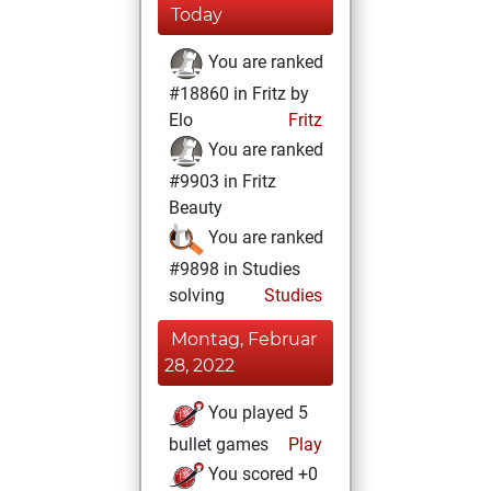
Today
You are ranked
#18860 in Fritz by
Elo
Fritz
You are ranked
#9903 in Fritz
Beauty
You are ranked
#9898 in Studies
solving
Studies
Montag, Februar
28, 2022
You played 5
bullet games
Play
You scored +0