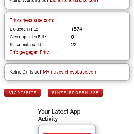
Keine Wertung auf
tactics.chessbase.com
Fritz.chessbase.com:
1574
Elo gegen Fritz:
0
Gewinnpartien Fritz:
22
Schönheitspunkte
Erfolge gegen Fritz...
Keine Drills auf
Mymoves.chessbase.com
STARTSEITE
EINZELERGEBNISSE
Your Latest App
Activity