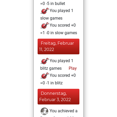
=0 -5 in bullet
You played 1
slow games
You scored +0
=1 -0 in slow games
Freitag, Februar
11, 2022
You played 1
blitz games
Play
You scored +0
=0 -1 in blitz
Donnerstag,
Februar 3, 2022
You achieved a