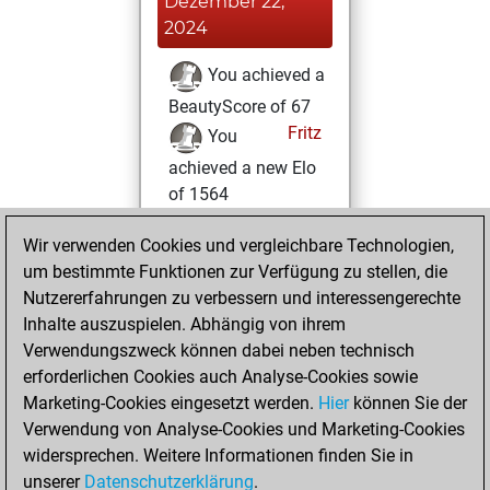
Dezember 22,
2024
You achieved a
BeautyScore of 67
Fritz
You
achieved a new Elo
of 1564
Mittwoch,
Wir verwenden Cookies und vergleichbare Technologien,
Dezember 11, 2024
um bestimmte Funktionen zur Verfügung zu stellen, die
Nutzererfahrungen zu verbessern und interessengerechte
You created
Inhalte auszuspielen. Abhängig von ihrem
your Fritz account
Verwendungszweck können dabei neben technisch
Fritz
erforderlichen Cookies auch Analyse-Cookies sowie
Montag,
Marketing-Cookies eingesetzt werden.
Hier
können Sie der
November 18,
Verwendung von Analyse-Cookies und Marketing-Cookies
2024
widersprechen. Weitere Informationen finden Sie in
unserer
Datenschutzerklärung
.
You created