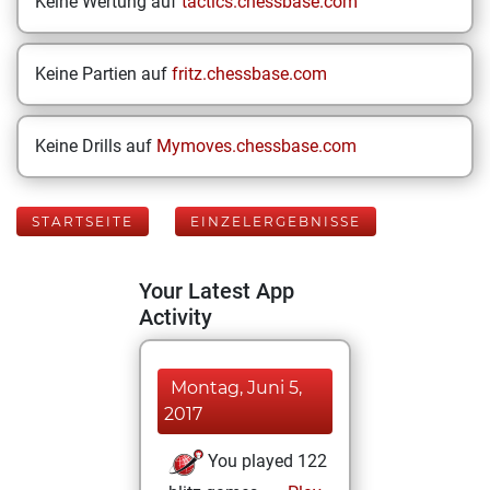
Keine Wertung auf
tactics.chessbase.com
Keine Partien auf
fritz.chessbase.com
Keine Drills auf
Mymoves.chessbase.com
STARTSEITE
EINZELERGEBNISSE
Your Latest App
Activity
Montag, Juni 5,
2017
You played 122