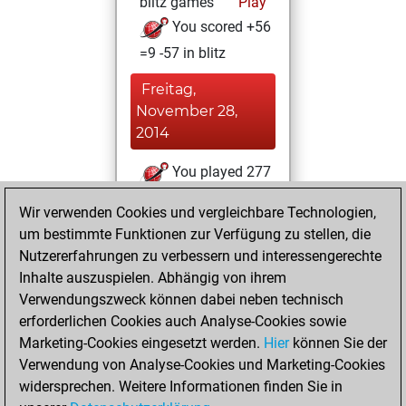
blitz games
Play
You scored +56
=9 -57 in blitz
Freitag,
November 28,
2014
You played 277
bullet games
Play
Wir verwenden Cookies und vergleichbare Technologien,
You scored
um bestimmte Funktionen zur Verfügung zu stellen, die
+126 =26 -125 in
Nutzererfahrungen zu verbessern und interessengerechte
bullet
Inhalte auszuspielen. Abhängig von ihrem
Verwendungszweck können dabei neben technisch
Samstag, Juni 28,
erforderlichen Cookies auch Analyse-Cookies sowie
2014
Marketing-Cookies eingesetzt werden.
Hier
können Sie der
Verwendung von Analyse-Cookies und Marketing-Cookies
You played 1
widersprechen. Weitere Informationen finden Sie in
slow games
Play