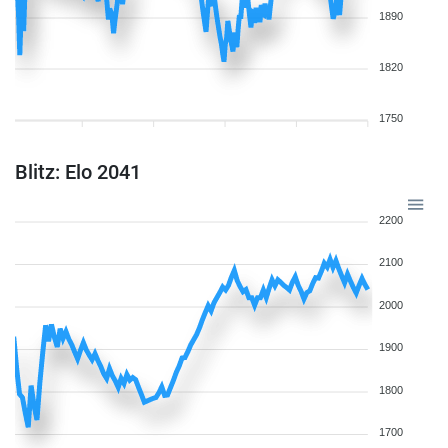
1890
1820
1750
Blitz: Elo 2041
2200
2100
2000
1900
1800
1700