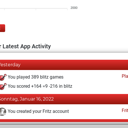
2000
E
 Latest App Activity
Yesterday
Pl
You played 389 blitz games
You scored +164 =9 -216 in blitz
Sonntag, Januar 16, 2022
Fri
You created your Fritz account
Sonntag, Mai 22, 2016