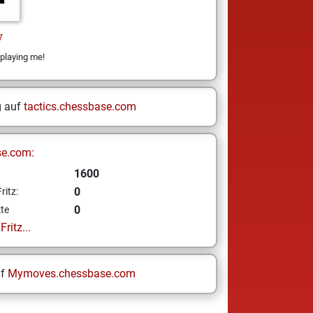
w
n playing me!
g auf
tactics.chessbase.com
se.com:
1600
0
ritz:
0
te
ritz...
uf
Mymoves.chessbase.com