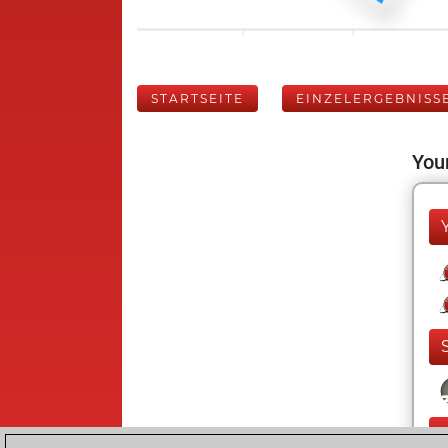
STARTSEITE
EINZELERGEBNISS
Your