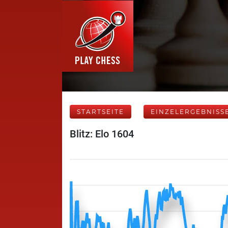
STARTSEITE
EINZELERGEBNISS
Blitz: Elo 1604