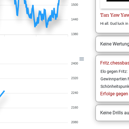
1500
Tan
Yaw Ya
1440
Hi all. Gud luck i
1380
Keine Wertun
Fritz.chessba
2400
Elo gegen Fritz:
2320
Gewinnpartien F
Schönheitspunk
2240
Erfolge gegen F
2160
Keine Drills a
2080