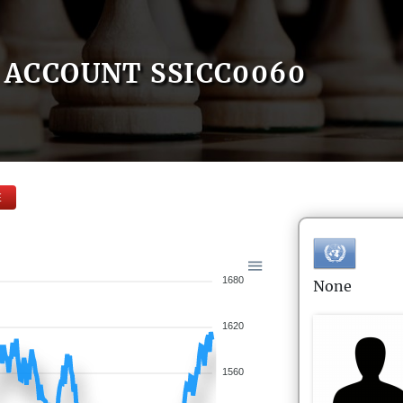
ACCOUNT SSICC0060
E
1680
None
1620
1560