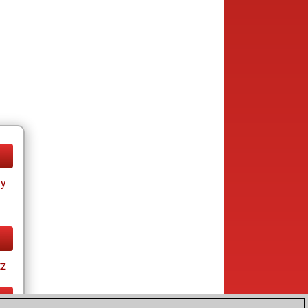
ay
tz