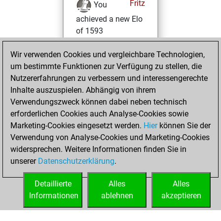
Fritz
You
achieved a new Elo
of 1593
You created
Wir verwenden Cookies und vergleichbare Technologien,
your Fritz account
um bestimmte Funktionen zur Verfügung zu stellen, die
You created
Nutzererfahrungen zu verbessern und interessengerechte
your Studies account
Inhalte auszuspielen. Abhängig von ihrem
Studies
Verwendungszweck können dabei neben technisch
Dienstag,
erforderlichen Cookies auch Analyse-Cookies sowie
Januar 10, 2023
Marketing-Cookies eingesetzt werden.
Hier
können Sie der
Verwendung von Analyse-Cookies und Marketing-Cookies
You played 3
widersprechen. Weitere Informationen finden Sie in
blitz games
Play
unserer
Datenschutzerklärung
.
You scored +1
=0 -2 in blitz
Detaillierte
Alles
Alles
Informationen
ablehnen
akzeptieren