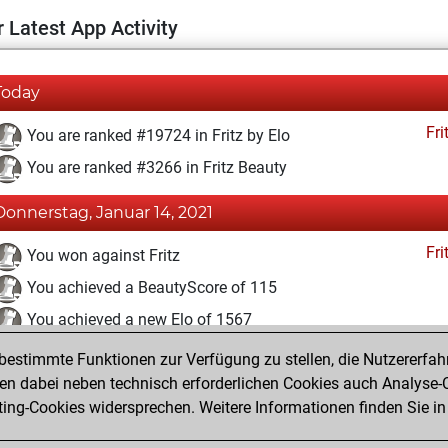
 Latest App Activity
Today
Fri
You are ranked #19724 in Fritz by Elo
You are ranked #3266 in Fritz Beauty
Donnerstag, Januar 14, 2021
Fri
You won against Fritz
You achieved a BeautyScore of 115
You achieved a new Elo of 1567
estimmte Funktionen zur Verfügung zu stellen, die Nutzererfah
Freitag, Dezember 4, 2020
 dabei neben technisch erforderlichen Cookies auch Analyse-C
Fri
ng-Cookies widersprechen. Weitere Informationen finden Sie in
You created your Fritz account