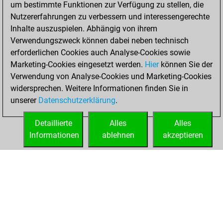
um bestimmte Funktionen zur Verfügung zu stellen, die
achieved a new Elo
Nutzererfahrungen zu verbessern und interessengerechte
of 1600
Inhalte auszuspielen. Abhängig von ihrem
Verwendungszweck können dabei neben technisch
Mittwoch,
erforderlichen Cookies auch Analyse-Cookies sowie
Februar 17, 2021
Marketing-Cookies eingesetzt werden.
Hier
können Sie der
Verwendung von Analyse-Cookies und Marketing-Cookies
You won
widersprechen. Weitere Informationen finden Sie in
against Fritz
Fritz
unserer
Datenschutzerklärung
.
You created
your Fritz account
Detaillierte
Alles
Alles
Informationen
ablehnen
akzeptieren