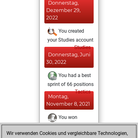
Donnerstag,
Dezember 29,
2022
You created
your Studies account
Studies
Donnerstag, Juni
30, 2022
You had a best
sprint of 66 positions
Tactics
Montag,
November 8, 2021
You won
against Fritz
Fritz
Wir verwenden Cookies und vergleichbare Technologien,
You achieved a