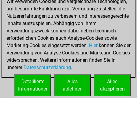
Wir verwenden Cookies und vergleichbare Technologien,
You achieved a
um bestimmte Funktionen zur Verfügung zu stellen, die
BeautyScore of 2
Nutzererfahrungen zu verbessern und interessengerechte
Fritz
You
Inhalte auszuspielen. Abhängig von ihrem
achieved a new Elo
Verwendungszweck können dabei neben technisch
of 1606
erforderlichen Cookies auch Analyse-Cookies sowie
Marketing-Cookies eingesetzt werden.
Hier
können Sie der
Sonntag, Juli 21,
Verwendung von Analyse-Cookies und Marketing-Cookies
2024
widersprechen. Weitere Informationen finden Sie in
unserer
Datenschutzerklärung
.
You created
your Fritz account
Detaillierte
Alles
Alles
Fritz
Informationen
ablehnen
akzeptieren