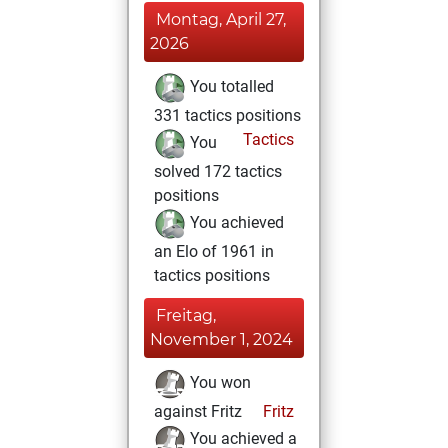
Montag, April 27,
2026
You totalled
331 tactics positions
Tactics
You
solved 172 tactics
positions
You achieved
an Elo of 1961 in
tactics positions
Freitag,
November 1, 2024
You won
against Fritz
Fritz
You achieved a