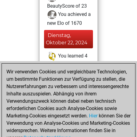
BeautyScore of 23
You achieved a
new Elo of 1670
Dienstag,
Oktober 22, 2024
You learned 4
positions
MyMoves
Wir verwenden Cookies und vergleichbare Technologien,
Donnerstag, April
um bestimmte Funktionen zur Verfügung zu stellen, die
4, 2024
Nutzererfahrungen zu verbessern und interessengerechte
Inhalte auszuspielen. Abhängig von ihrem
You created
Verwendungszweck können dabei neben technisch
your Studies account
erforderlichen Cookies auch Analyse-Cookies sowie
Studies
Marketing-Cookies eingesetzt werden.
Hier
können Sie der
Freitag,
Verwendung von Analyse-Cookies und Marketing-Cookies
Mai 12, 2023
widersprechen. Weitere Informationen finden Sie in