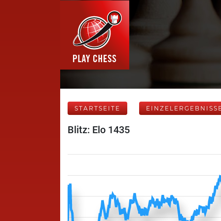
STARTSEITE
EINZELERGEBNISS
Blitz: Elo 1435