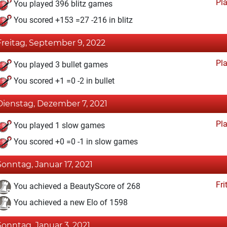
Pl
You played 396 blitz games
You scored +153 =27 -216 in blitz
Freitag, September 9, 2022
Pl
You played 3 bullet games
You scored +1 =0 -2 in bullet
Dienstag, Dezember 7, 2021
Pl
You played 1 slow games
You scored +0 =0 -1 in slow games
Sonntag, Januar 17, 2021
Fri
You achieved a BeautyScore of 268
You achieved a new Elo of 1598
Sonntag, Januar 3, 2021