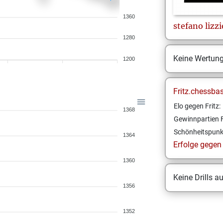
1360
stefano
lizz
1280
Keine Wertun
1200
Fritz.chessba
Elo gegen Fritz:
1368
Gewinnpartien F
Schönheitspunk
1364
Erfolge gegen F
1360
Keine Drills a
1356
1352