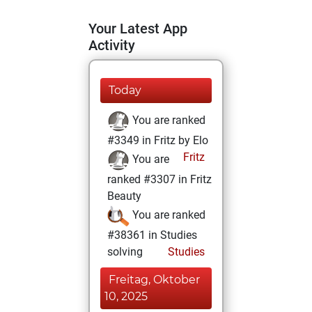
Your Latest App
Activity
Today
You are ranked
#3349 in Fritz by Elo
Fritz
You are
ranked #3307 in Fritz
Beauty
You are ranked
#38361 in Studies
solving
Studies
Freitag, Oktober
10, 2025