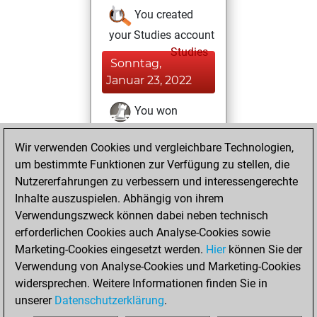
You created
your Studies account
Studies
Sonntag,
Januar 23, 2022
You won
against Fritz
Fritz
Wir verwenden Cookies und vergleichbare Technologien,
You achieved a
um bestimmte Funktionen zur Verfügung zu stellen, die
BeautyScore of 113
Nutzererfahrungen zu verbessern und interessengerechte
You achieved a
Inhalte auszuspielen. Abhängig von ihrem
new Elo of 1633
Verwendungszweck können dabei neben technisch
erforderlichen Cookies auch Analyse-Cookies sowie
Montag,
Marketing-Cookies eingesetzt werden.
Hier
können Sie der
Dezember 14,
Verwendung von Analyse-Cookies und Marketing-Cookies
2020
widersprechen. Weitere Informationen finden Sie in
unserer
Datenschutzerklärung
.
You created