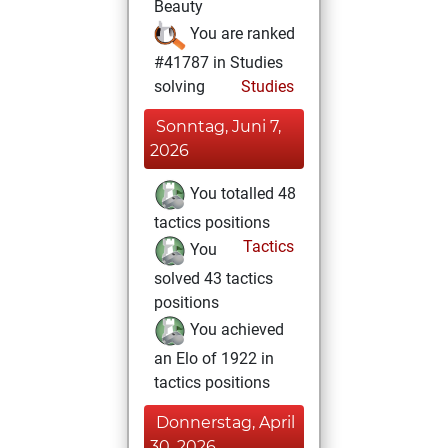
Beauty
You are ranked
#41787 in Studies
solving
Studies
Sonntag, Juni 7,
2026
You totalled 48
tactics positions
Tactics
You
solved 43 tactics
positions
You achieved
an Elo of 1922 in
tactics positions
Donnerstag, April
30, 2026