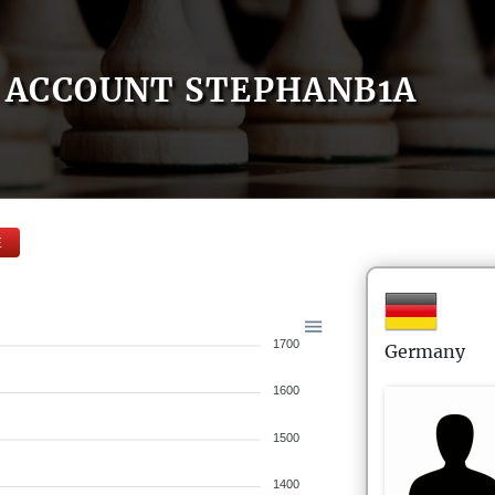
ACCOUNT STEPHANB1A
E
1700
Germany
1600
1500
1400