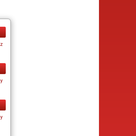
tz
ay
ay