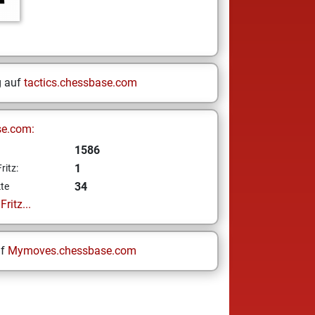
g auf
tactics.chessbase.com
se.com:
1586
1
ritz:
34
te
ritz...
uf
Mymoves.chessbase.com