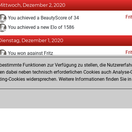
Mittwoch, Dezember 2, 2020
Fri
You achieved a BeautyScore of 34
You achieved a new Elo of 1586
Dienstag, Dezember 1, 2020
Fri
You won against Fritz
estimmte Funktionen zur Verfügung zu stellen, die Nutzererfah
Montag, November 30, 2020
 dabei neben technisch erforderlichen Cookies auch Analyse-C
Fri
ng-Cookies widersprechen. Weitere Informationen finden Sie in
You created your Fritz account