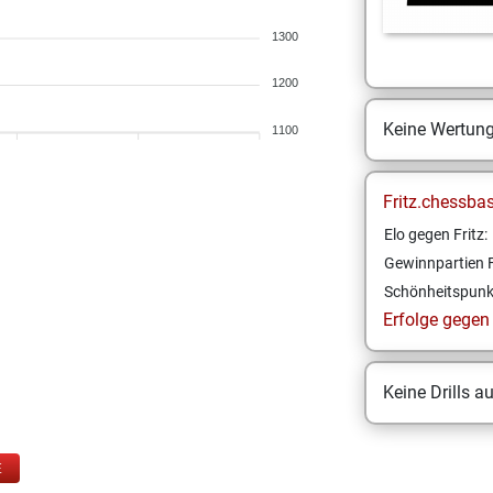
1300
1200
Keine Wertun
1100
Fritz.chessba
Elo gegen Fritz:
Gewinnpartien F
Schönheitspunk
Erfolge gegen F
Keine Drills a
E