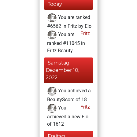
Today
You are ranked
#6562 in Fritz by Elo
Fritz
You are
ranked #11045 in
Fritz Beauty
Samstag,
Dezember 10,
2022
You achieved a
BeautyScore of 18
Fritz
You
achieved a new Elo
of 1612
Freitag,