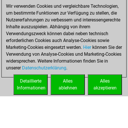
You played 18
Wir verwenden Cookies und vergleichbare Technologien,
slow games
Play
um bestimmte Funktionen zur Verfügung zu stellen, die
You scored +10
Nutzererfahrungen zu verbessern und interessengerechte
=0 -8 in slow games
Inhalte auszuspielen. Abhängig von ihrem
Verwendungszweck können dabei neben technisch
Donnerstag,
erforderlichen Cookies auch Analyse-Cookies sowie
August 6, 2020
Marketing-Cookies eingesetzt werden.
Hier
können Sie der
Verwendung von Analyse-Cookies und Marketing-Cookies
You played 2
widersprechen. Weitere Informationen finden Sie in
bullet games
Play
unserer
Datenschutzerklärung
.
You scored +1
=1 -0 in bullet
Detaillierte
Alles
Alles
Informationen
ablehnen
akzeptieren