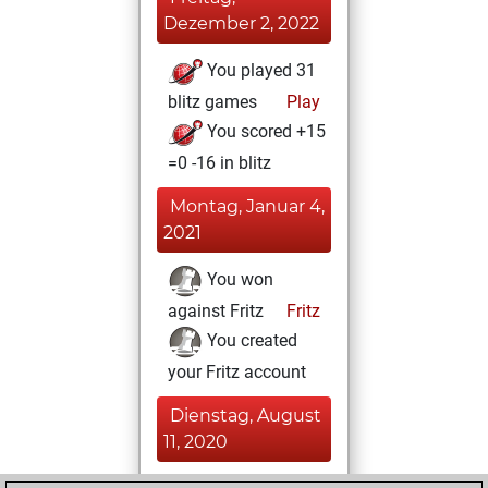
Dezember 2, 2022
You played 31
blitz games
Play
You scored +15
=0 -16 in blitz
Montag, Januar 4,
2021
You won
against Fritz
Fritz
You created
your Fritz account
Dienstag, August
11, 2020