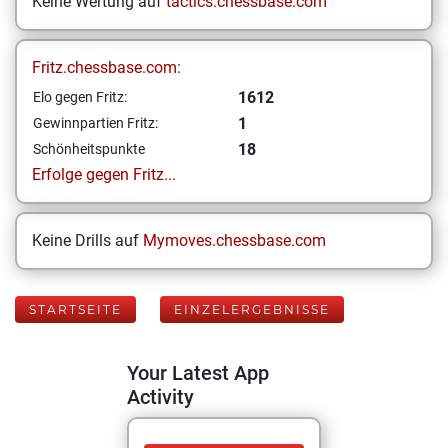
Keine Wertung auf
tactics.chessbase.com
Fritz.chessbase.com:
1612
Elo gegen Fritz:
1
Gewinnpartien Fritz:
18
Schönheitspunkte
Erfolge gegen Fritz...
Keine Drills auf
Mymoves.chessbase.com
STARTSEITE
EINZELERGEBNISSE
Your Latest App
Activity