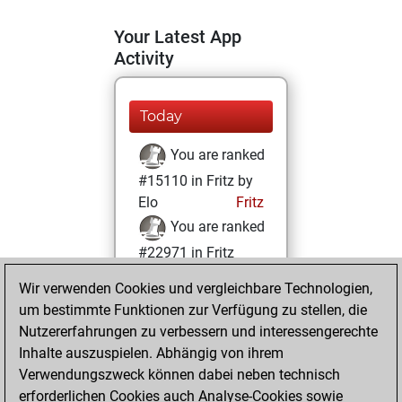
Your Latest App
Activity
Today
You are ranked
#15110 in Fritz by
Elo
Fritz
You are ranked
#22971 in Fritz
Beauty
Wir verwenden Cookies und vergleichbare Technologien,
um bestimmte Funktionen zur Verfügung zu stellen, die
Montag, Mai 19,
Nutzererfahrungen zu verbessern und interessengerechte
2025
Inhalte auszuspielen. Abhängig von ihrem
You achieved a
Verwendungszweck können dabei neben technisch
erforderlichen Cookies auch Analyse-Cookies sowie
BeautyScore of 1