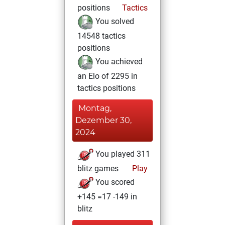
positions
Tactics
You solved
14548 tactics
positions
You achieved
an Elo of 2295 in
tactics positions
Montag,
Dezember 30,
2024
You played 311
blitz games
Play
You scored
+145 =17 -149 in
blitz