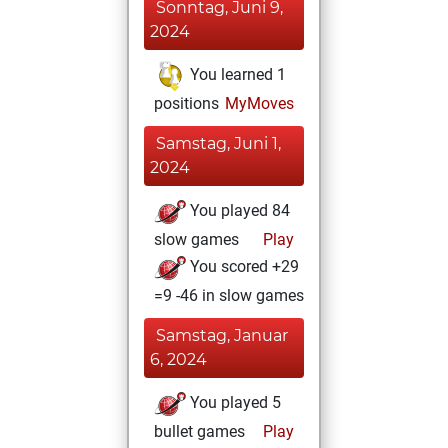
Sonntag, Juni 9,
2024
You learned 1
positions
MyMoves
Samstag, Juni 1,
2024
You played 84
slow games
Play
You scored +29
=9 -46 in slow games
Samstag, Januar
6, 2024
You played 5
bullet games
Play