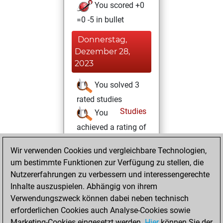
You scored +0
=0 -5 in bullet
Donnerstag,
Dezember 28,
2023
You solved 3
rated studies
Studies
You
achieved a rating of
120
Wir verwenden Cookies und vergleichbare Technologien,
Montag, Juli 10,
um bestimmte Funktionen zur Verfügung zu stellen, die
2023
Nutzererfahrungen zu verbessern und interessengerechte
Inhalte auszuspielen. Abhängig von ihrem
You created
Verwendungszweck können dabei neben technisch
your Studies account
erforderlichen Cookies auch Analyse-Cookies sowie
Studies
Marketing-Cookies eingesetzt werden.
Hier
können Sie der