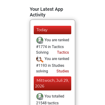
Your Latest App
Activity
Today
You are ranked
#1774 in Tactics
Solving
Tactics
You are ranked
#1193 in Studies
solving
Studies
Mittwoch, Juli 29,
2026
You totalled
21548 tactics