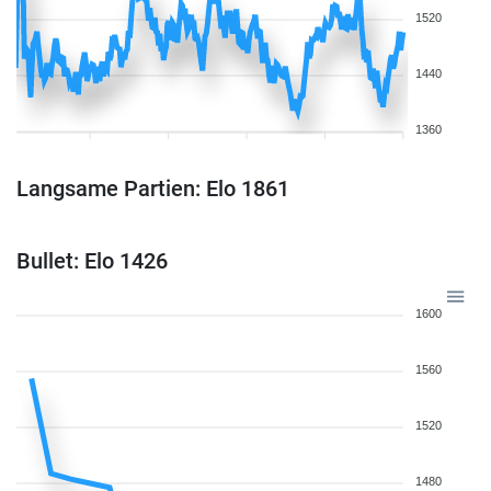
1520
1440
1360
Langsame Partien: Elo 1861
Bullet: Elo 1426
1600
1560
1520
1480