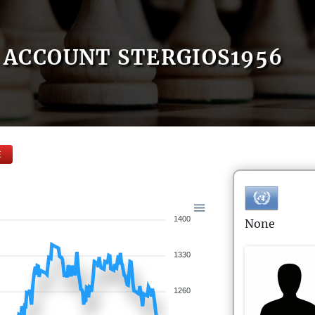
ACCOUNT STERGIOS1956
E
1400
None
1330
1260