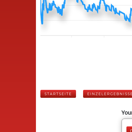
STARTSEITE
EINZELERGEBNISS
Your