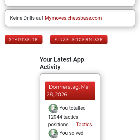
Keine Drills auf
Mymoves.chessbase.com
STARTSEITE
EINZELERGEBNISSE
Your Latest App
Activity
Donnerstag, Mai
28, 2026
You totalled
12944 tactics
positions
Tactics
You solved