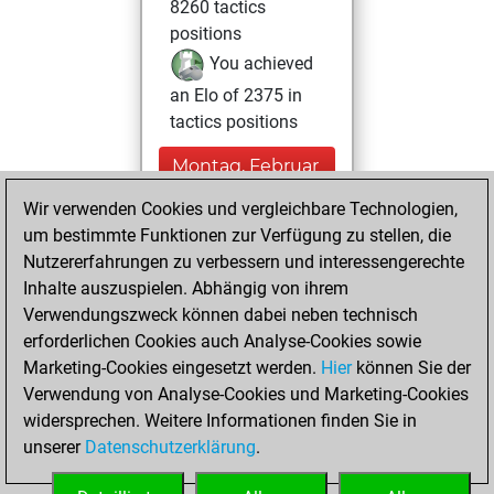
8260 tactics
positions
You achieved
an Elo of 2375 in
tactics positions
Montag, Februar
20, 2023
Wir verwenden Cookies und vergleichbare Technologien,
um bestimmte Funktionen zur Verfügung zu stellen, die
You played 2
Nutzererfahrungen zu verbessern und interessengerechte
slow games
Play
Inhalte auszuspielen. Abhängig von ihrem
You scored +1
Verwendungszweck können dabei neben technisch
=0 -1 in slow games
erforderlichen Cookies auch Analyse-Cookies sowie
Marketing-Cookies eingesetzt werden.
Hier
können Sie der
Freitag, April 9,
Verwendung von Analyse-Cookies und Marketing-Cookies
2021
widersprechen. Weitere Informationen finden Sie in
unserer
Datenschutzerklärung
.
You created
your Fritz account