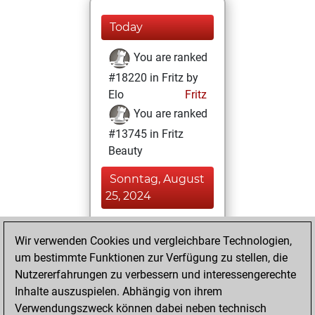
Today
You are ranked
#18220 in Fritz by
Elo
Fritz
You are ranked
#13745 in Fritz
Beauty
Sonntag, August
25, 2024
You achieved a
Wir verwenden Cookies und vergleichbare Technologien,
BeautyScore of 12
um bestimmte Funktionen zur Verfügung zu stellen, die
Fritz
You
Nutzererfahrungen zu verbessern und interessengerechte
achieved a new Elo
Inhalte auszuspielen. Abhängig von ihrem
of 1578
Verwendungszweck können dabei neben technisch