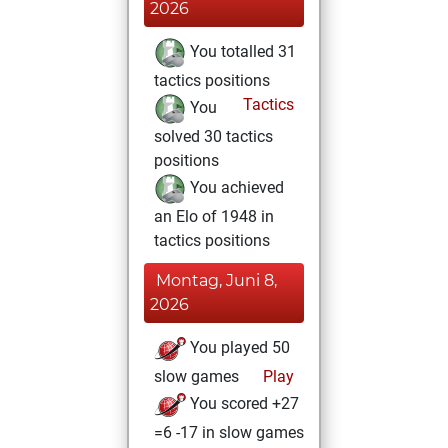
2026
You totalled 31
tactics positions
Tactics
You
solved 30 tactics
positions
You achieved
an Elo of 1948 in
tactics positions
Montag, Juni 8,
2026
You played 50
slow games
Play
You scored +27
=6 -17 in slow games