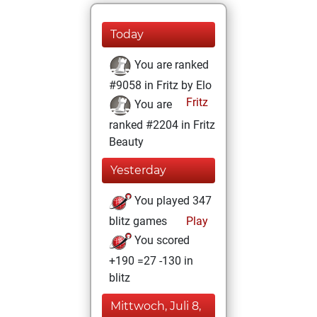
Today
You are ranked
#9058 in Fritz by Elo
Fritz
You are
ranked #2204 in Fritz
Beauty
Yesterday
You played 347
blitz games
Play
You scored
+190 =27 -130 in
blitz
Mittwoch, Juli 8,