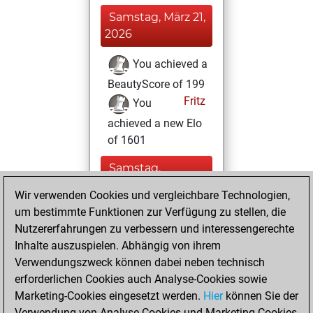
Samstag, März 21,
2026
You achieved a
BeautyScore of 199
Fritz
You
achieved a new Elo
of 1601
Samstag,
Dezember 7, 2024
Wir verwenden Cookies und vergleichbare Technologien,
um bestimmte Funktionen zur Verfügung zu stellen, die
You played 3
Nutzererfahrungen zu verbessern und interessengerechte
bullet games
Play
Inhalte auszuspielen. Abhängig von ihrem
You scored +1
Verwendungszweck können dabei neben technisch
=0 -2 in bullet
erforderlichen Cookies auch Analyse-Cookies sowie
Marketing-Cookies eingesetzt werden.
Hier
können Sie der
Freitag, Juni 24,
Verwendung von Analyse-Cookies und Marketing-Cookies