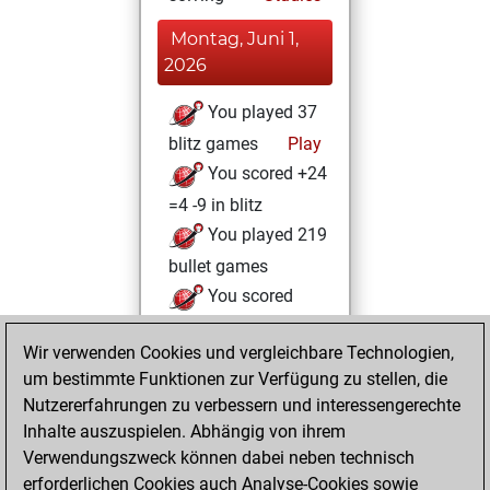
Montag, Juni 1,
2026
You played 37
blitz games
Play
You scored +24
=4 -9 in blitz
You played 219
bullet games
You scored
+166 =5 -48 in bullet
Wir verwenden Cookies und vergleichbare Technologien,
Dienstag, Januar
um bestimmte Funktionen zur Verfügung zu stellen, die
16, 2024
Nutzererfahrungen zu verbessern und interessengerechte
Inhalte auszuspielen. Abhängig von ihrem
You created
Verwendungszweck können dabei neben technisch
your Studies account
erforderlichen Cookies auch Analyse-Cookies sowie