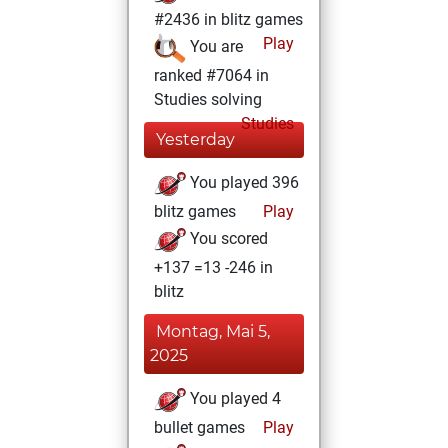
#2436 in blitz games
Play
You are
ranked #7064 in
Studies solving
Studies
Yesterday
You played 396
blitz games
Play
You scored
+137 =13 -246 in
blitz
Montag, Mai 5,
2025
You played 4
bullet games
Play