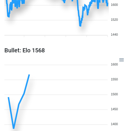
1600
1520
1440
Bullet: Elo 1568
1600
1550
1500
1450
1400