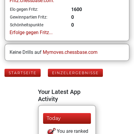
Fritz.chessbase.com:
1600
Elo gegen Fritz:
0
Gewinnpartien Fritz:
0
Schönheitspunkte
Erfolge gegen Fritz...
Keine Drills auf
Mymoves.chessbase.com
STARTSEITE
EINZELERGEBNISSE
Your Latest App
Activity
Today
You are ranked