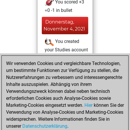
You scored +3
=0 -1 in bullet
Donnerstag,
November 4, 2021
You created
your Studies account
Studies
Samstag,
Wir verwenden Cookies und vergleichbare Technologien,
Mai 1, 2021
um bestimmte Funktionen zur Verfügung zu stellen, die
Nutzererfahrungen zu verbessern und interessengerechte
You created
Inhalte auszuspielen. Abhängig von ihrem
your Fritz account
Verwendungszweck können dabei neben technisch
Fritz
erforderlichen Cookies auch Analyse-Cookies sowie
Donnerstag,
Marketing-Cookies eingesetzt werden.
Hier
können Sie der
Dezember 29,
Verwendung von Analyse-Cookies und Marketing-Cookies
2016
widersprechen. Weitere Informationen finden Sie in
unserer
Datenschutzerklärung
.
You created